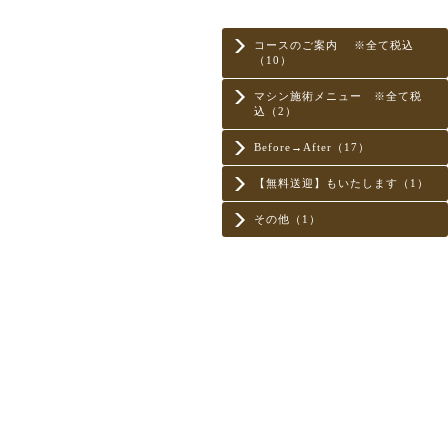
コースのご案内 ※全て税込
（10）
マシン施術メニュー ※全て税
込（2）
Before→After（17）
【無料送迎】もいたします（1）
その他（1）