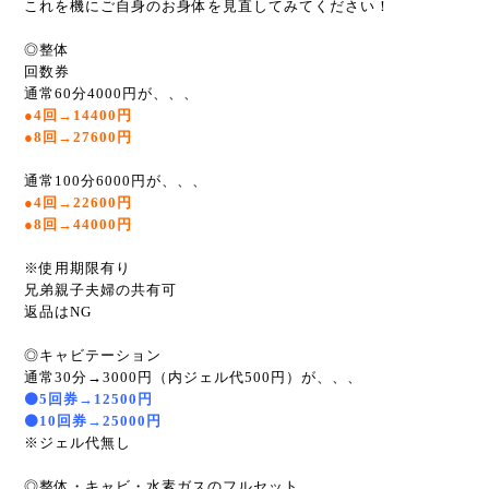
これを機にご自身のお身体を見直してみてください！
◎整体
回数券
通常60分4000円が、、、
●4回→14400円
●8回→27600円
通常100分6000円が、、、
●4回→22600円
●8回→44000円
※使用期限有り
兄弟親子夫婦の共有可
返品はNG
◎キャビテーション
通常30分→3000円（内ジェル代500円）が、、、
⚫5
回券→12500円
⚫10回券→25000円
※ジェル代無し
◎整体・キャビ・水素ガスのフルセット