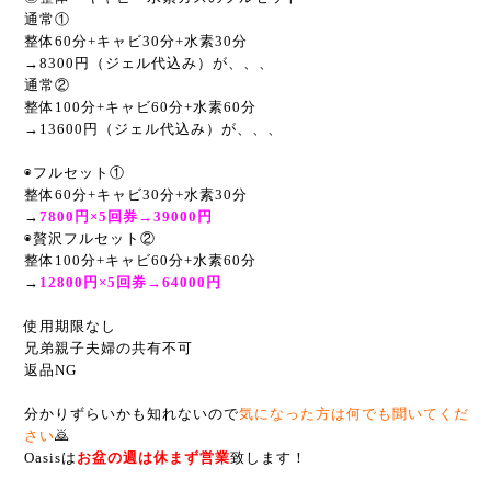
通常①
整体60分+キャビ30分+水素30分
→8300円（ジェル代込み）が、、、
通常②
整体100分+キャビ60分+水素60分
→13600円（ジェル代込み）が、、、
◉フルセット①
整体60分+キャビ30分+水素30分
→
7800円×5回券→39000円
◉贅沢フルセット②
整体100分+キャビ60分+水素60分
→
12800円×5回券→64000円
使用期限なし
兄弟親子夫婦の共有不可
返品NG
分かりずらいかも知れないので
気になった方は何でも聞いてくだ
さい
🙇
Oasisは
お盆の週は休まず営業
致します！