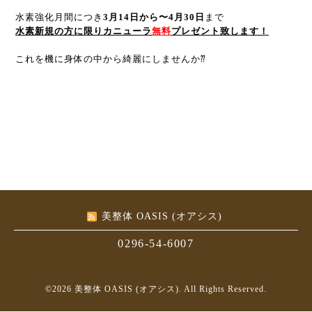
水素強化月間につき
3月14日から〜4月30日
まで
水素新規の方に限りカニューラ
無料
プレゼント致します！
これを機に身体の中から綺麗にしませんか⁇
美整体 OASIS (オアシス)
0296-54-6007
©2026
美整体 OASIS (オアシス)
. All Rights Reserved.